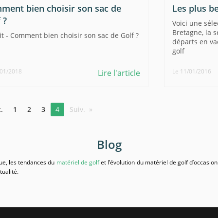
ment bien choisir son sac de
Les plus b
 ?
Voici une sél
Bretagne, la s
it - Comment bien choisir son sac de Golf ?
départs en va
golf
/01/2018
Le 11/01/2016
Lire l'article
.
1
2
3
4
Suiv.
Blog
que, les tendances du
matériel de golf
et l’évolution du matériel de golf d’occasi
ualité.