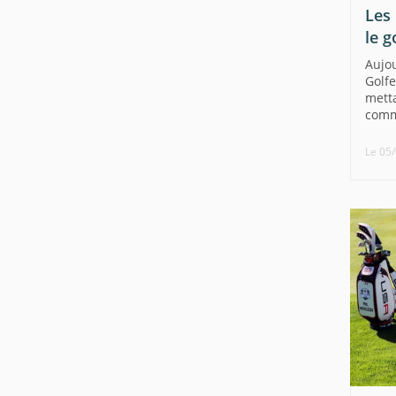
Les
le g
Aujou
Golfe
metta
comm
Le 05