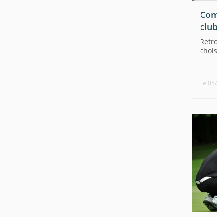
Com
club
Retro
chois
Le 05