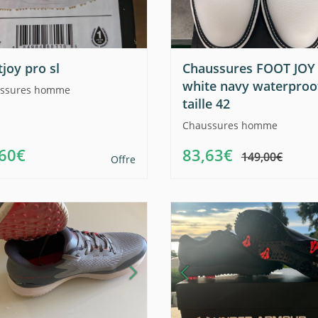
joy pro sl
Chaussures FOOT JOY
white navy waterproo
ssures homme
taille 42
Chaussures homme
,60€
83,63€
149,00€
Offre