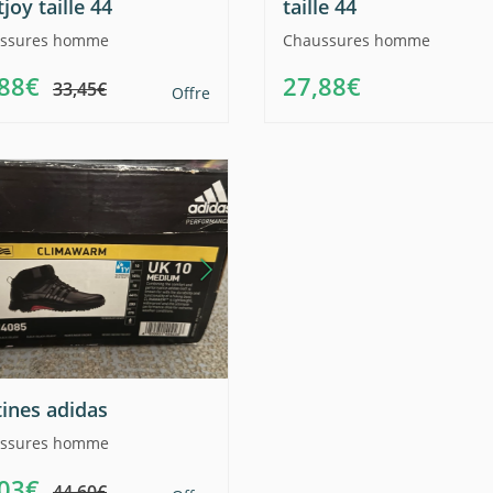
joy taille 44
taille 44
ssures homme
Chaussures homme
,88€
27,88€
33,45€
Offre
tines adidas
ssures homme
,03€
44,60€