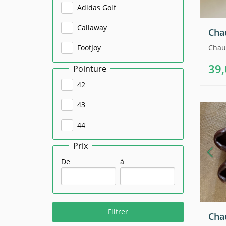
Adidas Golf
Callaway
Cha
Chau
FootJoy
39
Pointure
Skechers
42
Under Armour
43
44
Prix
45
De
à
Filtrer
Cha